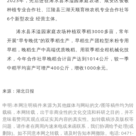
2023年，先后进驻浠水县禾溢园家庭农场、咸安区俊敏
种植专业合作社、江陵县三湖天顺育秧农机专业合作社等
6个新型农业 经营主体。
浠水县禾溢园家庭农场种植双季稻3000多亩，常年
开展“早专晚优”的双季稻生产，早稻生产团粒型米粉专用
早稻，晚稻生产中高端优质晚稻。用双季稻全程机械化技
术，今年合作社早晚稻合计亩产达到1014公斤，较一季
中稻平均亩产可增产400公斤，增收1000余元。
来源：湖北日报
他媒体与网站的文/图等稿件均为转
申明:本网注明稿件来源为其
载稿，本网转
载，出于非商业性的文化交流和科研之目的，并不
意味着赞同其观点或证实其内容的真实性。如转载稿涉及版权等
问题，请作者在两周内速来电或来函联系，我们协调给予处理(或
删除)。如不同意本网之转载，请及时告知本网撤除。电话: 0471-