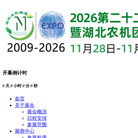
开幕倒计时
0
天
0
小时
0
分
0
秒
首页
关于展会
展会概况
日程安排
参展范围
展商中心
参展程序