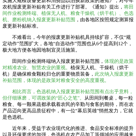
实施大规模设备更新和消费品以旧换新政策的通知》，对今年
农机报废更新补贴有关工作进行了部署。《通知》提出，
将田
间作业检测终端、植保无人机、粮食干燥机（烘干机）、色选
机、
磨粉机
纳入报废更新补贴范围
，由各地区按照规定测算报
废更新补贴标准。
不难看出，今年的报废更新补贴机具持续扩容，不仅“规
定动作”范围扩大，各地“自选动作”范围也从6个提高到12个，
极大地方便各地因地制宜灵活施策。
田间作业检测终端纳入报废更新补贴范围，
体现的是政策
对精准农业、智慧农业的重视。
植保无人机、干燥机（烘干
机）是确保粮食颗粒归仓的重要物质装备，
此次纳入报废更新
补贴范围，体现的是政策对粮食安全的高度重视。
相比而言，色选机纳入报废更新补贴范围有点出乎意料，
但仔细琢磨，可谓政策的“匠心之笔”。
从田间到餐桌，每一粒
粮食、每一颗果蔬都承载着农民的辛勤与食客的期待，而在农
产品迈向更高品质征程中，有一位“幕后英雄”悄然发力，它就
是色选机。
近年来，受益于农业现代化的推进、食品安全标准的提升
以及环保要求的加强，色选机在农产品加工等领域的应用越来