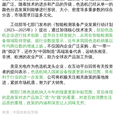
越广泛。随着技术的进步和产品的升级，色选机已经从单一的
颜色分选发展到能够进行形状、大小、密度等多重参数的综合
分选，市场需求日益多元化。
工信部等七部门发布的《智能检测装备产业发展行动计划
（2023—2025年）》提出，通过加强核心技术攻关，
鼓励色选
机企业进行技术创新，提升自主研发能力，从而在智能检测装
备领域取得突破。据行业数据显示，近年来我国色选机销量以
年均两位数的增速上扬
，不仅国内企业广泛采购，在“一带一
路”倡议下，还作为“中国制造”高端装备代表，远销东南亚、
非洲、欧洲的农业产区，助力全球农产品加工升级。
美亚光电
作为色选机龙头企业，在互动平台回答有关投资
者的提问表示，
色选机纳入国家设备报废更新补贴范围，将有
利于行业的进一步发展。
公司将积极关注相关政策的落地推
进，紧抓市场机遇，努力扩大销售。
两部门将色选机纳入今年的报废更新补贴范围，背后体现
的是政策对农产品加工“质”与“颜”的看重，对老百姓消费生活
品质的重视，政策的内涵和深意让人回味无穷。
来源：中国农机化导报