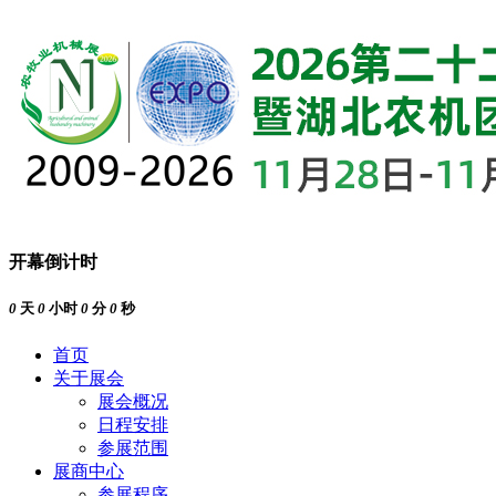
开幕倒计时
0
天
0
小时
0
分
0
秒
首页
关于展会
展会概况
日程安排
参展范围
展商中心
参展程序